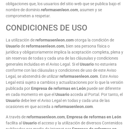
obligaciones que, los usuarios del sitio web que se publica bajo el
nombre de dominio
reformasenleon.com
, asumen y se
comprometen a respetar.
CONDICIONES DE USO
La utilización de
reformasenleon.com
otorga la condición de
Usuario
de
reformasenleon.com
, bien sea persona física o
jurídica y obligatoriamente implica la aceptación completa, plena y
sin reservas de todas y cada una de las cláusulas y condiciones
generales incluidas en el Aviso Legal. Si el
Usuario
no estuviera
conforme con las cláusulas y condiciones de uso de este Aviso
Legal, se abstendrá de utilizar
reformasenleon.com
. Este Aviso
Legal está sujeto a cambios y actualizaciones por lo que la versión
publicada por
Empresa de reformas en León
puede ser diferente
en cada momento en que el
Usuario
acceda al Portal. Por tanto, el
Usuario
debe leer el Aviso Legal en todas y cada una de las
ocasiones en que acceda a
reformasenleon.com
.
A través de
reformasenleon.com
,
Empresa de reformas en León
facilita al
Usuario
el acceso y la utilización de diversos Contenidos
publicados por medio de Internet por
Empresa de reformas en